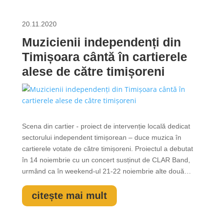
20.11.2020
Muzicienii independenți din
Timișoara cântă în cartierele
alese de către timișoreni
Scena din cartier - proiect de intervenție locală dedicat
sectorului independent timișorean – duce muzica în
cartierele votate de către timișoreni. Proiectul a debutat
în 14 noiembrie cu un concert susținut de CLAR Band,
urmând ca în weekend-ul 21-22 noiembrie alte două
concerte să fie susținute în spațiile votate: Leslie Wolf
and The Groovemakers va concerta în Ciarda Roșie, iar
citește mai mult
trupa The...