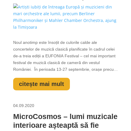
Berliner Philharmoniker și
Mahler Chamber Orchestra,
ajung la Timișoara
Noul anotimp este însoțit de culorile calde ale
concertelor de muzică clasică planificate în cadrul celei
de-a treia ediții a EUFONIA Festival – cel mai important
festival de muzică clasică de cameră din vestul
României. În perioada 13-27 septembrie, orașe precum
Timișoara, Arad, Lipova și Caransebeș devin un
conglomerat de MicroCosmosuri muzicale ce invită
citește mai mult
publicul meloman spre visare. Peste...
04.09.2020
MicroCosmos – lumi muzicale
interioare așteaptă să fie