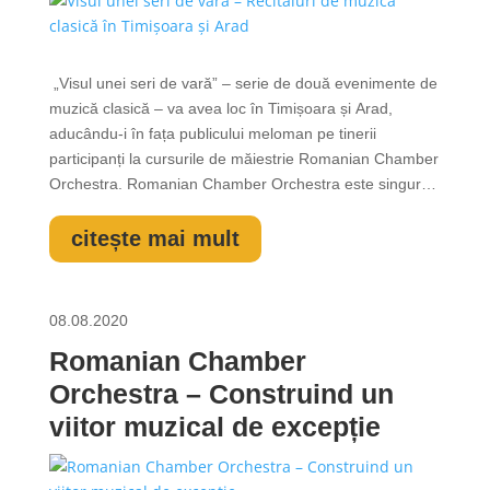
„Visul unei seri de vară” – serie de două evenimente de
muzică clasică – va avea loc în Timișoara și Arad,
aducându-i în fața publicului meloman pe tinerii
participanți la cursurile de măiestrie Romanian Chamber
Orchestra. Romanian Chamber Orchestra este singurul
proiect ce reunește diaspora acasă și oferă muzicienilor
români, recunoscuți pe plan internațional, o platformă
citește mai mult
excelentă prin care...
08.08.2020
Romanian Chamber
Orchestra – Construind un
viitor muzical de excepție