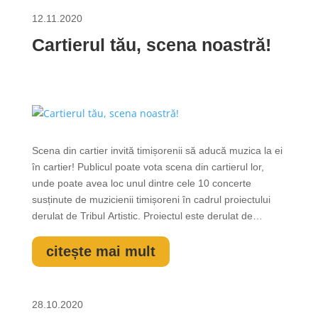
12.11.2020
Cartierul tău, scena noastră!
Scena din cartier invită timișorenii să aducă muzica la ei
în cartier! Publicul poate vota scena din cartierul lor,
unde poate avea loc unul dintre cele 10 concerte
susținute de muzicienii timișoreni în cadrul proiectului
derulat de Tribul Artistic. Proiectul este derulat de
Asociația Trib’Art (Tribul Artistic) și beneficiază de o
finanțare în valoare de 14.950 euro, prin programul
citește mai mult
Active...
28.10.2020