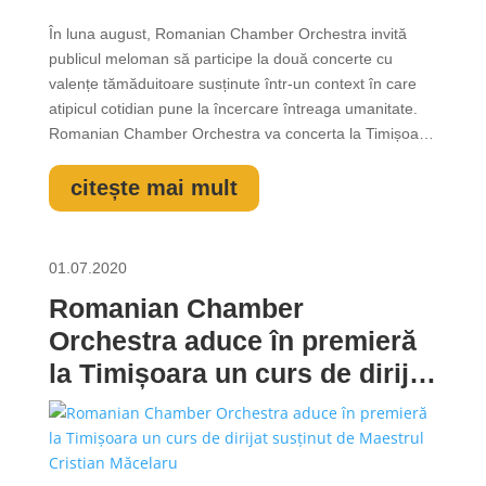
În luna august, Romanian Chamber Orchestra invită
publicul meloman să participe la două concerte cu
valențe tămăduitoare susținute într-un context în care
atipicul cotidian pune la încercare întreaga umanitate.
Romanian Chamber Orchestra va concerta la Timișoara
în data de 18 august (Grădina de vară „Capitol”) și la
București (în curtea Ateneului Român) în data de 19
citește mai mult
august. Adițional celor două...
01.07.2020
Romanian Chamber
Orchestra aduce în premieră
la Timișoara un curs de dirijat
susținut de Maestrul Cristian
Măcelaru