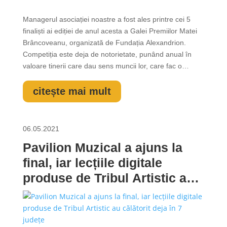
Managerul asociației noastre a fost ales printre cei 5
finaliști ai ediției de anul acesta a Galei Premiilor Matei
Brâncoveanu, organizată de Fundația Alexandrion.
Competiția este deja de notorietate, punând anual în
valoare tinerii care dau sens muncii lor, care fac o
schimbare notabilă în societate prin proiectele pe care le
derulează. Personalități remarcabile în domeniile lor de
citește mai mult
activitate...
06.05.2021
Pavilion Muzical a ajuns la
final, iar lecțiile digitale
produse de Tribul Artistic au
călătorit deja în 7 județe