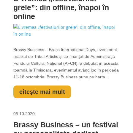
grele”: din offline, înapoi în
online
Brassy Business – Brass International Days, eveniment
realizat de Tribul Artistic și co-finanțat de Administraţia
Fondului Cultural Naţional (AFCN), a debutat în această
toamnă la Timișoara, evenimentul având loc în perioada
11-18 octombrie. Brassy Business pune pe harta
culturală a orașului un tip de manifestare de cultură prea
puțin prezentă, ce răspunde nevoii publicului de a avea
citește mai mult
acces la...
05.10.2020
Brassy Business – un festival