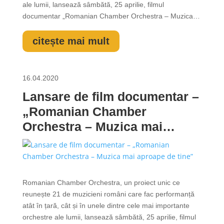
ale lumii, lansează sâmbătă, 25 aprilie, filmul
documentar „Romanian Chamber Orchestra – Muzica
mai aproape de tine”. Evenimentul de lansare este
urmat de un Artist Talk care îi aduce în fața publicului,
citește mai mult
într-un spațiu digital ce ține...
16.04.2020
Lansare de film documentar –
„Romanian Chamber
Orchestra – Muzica mai
aproape de tine”
Romanian Chamber Orchestra, un proiect unic ce
reunește 21 de muzicieni români care fac performanță
atât în țară, cât și în unele dintre cele mai importante
orchestre ale lumii, lansează sâmbătă, 25 aprilie, filmul