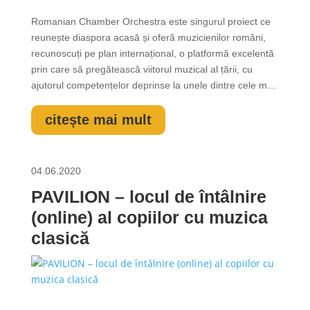
Romanian Chamber Orchestra este singurul proiect ce
reunește diaspora acasă și oferă muzicienilor români,
recunoscuți pe plan internațional, o platformă excelentă
prin care să pregătească viitorul muzical al țării, cu
ajutorul competențelor deprinse la unele dintre cele mai
renumite universități de muzică din lume. Romanian
Chamber Orchestra lansează în luna august o nouă
citește mai mult
serie de cursuri de...
04.06.2020
PAVILION – locul de întâlnire
(online) al copiilor cu muzica
clasică