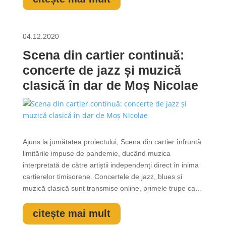
04.12.2020
Scena din cartier continuă:
concerte de jazz și muzică
clasică în dar de Moș Nicolae
Ajuns la jumătatea proiectului, Scena din cartier înfruntă
limitările impuse de pandemie, ducând muzica
interpretată de către artiștii independenți direct în inima
cartierelor timișorene. Concertele de jazz, blues și
muzică clasică sunt transmise online, primele trupe care
au concertat bucurându-se de un succes răsunător:
CLAR Band, Leslie Wolf and The Groovemakers, The
citește mai mult
Skywalkers și Duo...