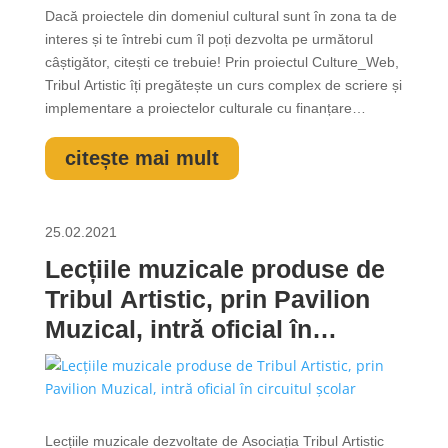
Dacă proiectele din domeniul cultural sunt în zona ta de
interes și te întrebi cum îl poți dezvolta pe următorul
câștigător, citești ce trebuie! Prin proiectul Culture_Web,
Tribul Artistic îți pregătește un curs complex de scriere și
implementare a proiectelor culturale cu finanțare
europeană. Am căutat acele întrebări-cheie, am căutat
specialiști cu expertiză internațională pentru a primi...
citește mai mult
25.02.2021
Lecțiile muzicale produse de
Tribul Artistic, prin Pavilion
Muzical, intră oficial în
circuitul școlar
Lecțiile muzicale dezvoltate de Asociația Tribul Artistic