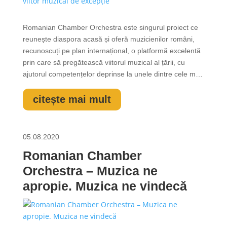
Romanian Chamber Orchestra este singurul proiect ce
reunește diaspora acasă și oferă muzicienilor români,
recunoscuți pe plan internațional, o platformă excelentă
prin care să pregătească viitorul muzical al țării, cu
ajutorul competențelor deprinse la unele dintre cele mai
renumite universități de muzică din lume. „Gala Tinerilor
Muzicieni”, eveniment care va avea loc în 14 august la
citește mai mult
Grădina de...
05.08.2020
Romanian Chamber
Orchestra – Muzica ne
apropie. Muzica ne vindecă