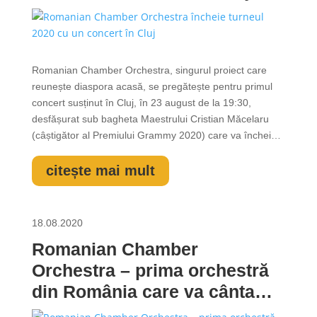
Romanian Chamber Orchestra, singurul proiect care
reunește diaspora acasă, se pregătește pentru primul
concert susținut în Cluj, în 23 august de la 19:30,
desfășurat sub bagheta Maestrului Cristian Măcelaru
(câștigător al Premiului Grammy 2020) care va încheia
și turneul din acest an al orchestrei. Ansamblul ce
reunește 21 de muzicieni români care fac performanță
citește mai mult
atât în țară, cât și în unele...
18.08.2020
Romanian Chamber
Orchestra – prima orchestră
din România care va cânta
integral de pe suport digital