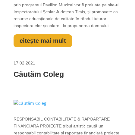
prin programul Pavilion Muzical vor fi preluate pe site-ul
Inspectoratului Școlar Județean Timiș, și promovate ca
resurse educaționale de calitate în rândul tuturor
inspectoratelor școalare, la propunerea domnului
inspectorului școlar general Marin Popescu. Inițiativa a
avut loc în cadrul webinarului profesorilor de muzică
citește mai mult
din...
17.02.2021
Căutăm Coleg
RESPONSABIL CONTABILITATE & RAPOARTARE
FINANCIARĂ PROIECTE tribul artistic caută un
responsabil contabilitate și raportare financiară proiecte,