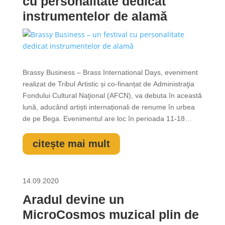
cu personalitate dedicat
instrumentelor de alamă
Brassy Business – Brass International Days, eveniment
realizat de Tribul Artistic și co-finanțat de Administraţia
Fondului Cultural Naţional (AFCN), va debuta în această
lună, aducând artiști internaționali de renume în urbea
de pe Bega. Evenimentul are loc în perioada 11-18
octombrie 2020. Pe parcursul celor 7 zile de festival,
participanții vor avea acces la cursuri de măiestrie...
citește mai mult
14.09.2020
Aradul devine un
MicroCosmos muzical plin de