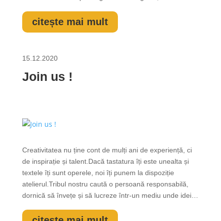
educații muzicale calitative se face ușor simțită, iar
astfel, elevii ciclului gimnazial sunt invitați să...
citește mai mult
15.12.2020
Join us !
Creativitatea nu ține cont de mulți ani de experiență, ci
de inspirație și talent.Dacă tastatura îți este unealta și
textele îți sunt operele, noi îți punem la dispoziție
atelierul.Tribul nostru caută o persoană responsabilă,
dornică să învețe și să lucreze într-un mediu unde ideile
inedite se contopesc.Pentru că noi îți oferim un job full
time, am vrea ca tu să ne ajuți cu:- abilități de...
citește mai mult