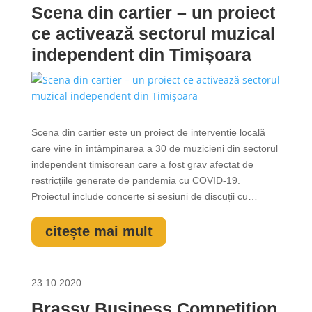
Scena din cartier – un proiect
ce activează sectorul muzical
independent din Timișoara
Scena din cartier este un proiect de intervenție locală
care vine în întâmpinarea a 30 de muzicieni din sectorul
independent timișorean care a fost grav afectat de
restricțiile generate de pandemia cu COVID-19.
Proiectul include concerte și sesiuni de discuții cu
muzicienii timișoreni, scopul fiind acela de a identifica
soluții de susținere a sectorului independent în timpul
citește mai mult
pandemiei și se...
23.10.2020
Brassy Business Competition