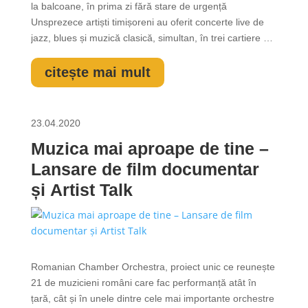
la balcoane, în prima zi fără stare de urgență
Unsprezece artiști timișoreni au oferit concerte live de
jazz, blues și muzică clasică, simultan, în trei cartiere ale
orașului, vineri, în prima zi de la ridicarea restricțiilor
impuse de starea de urgență instituită de autorități în...
citește mai mult
23.04.2020
Muzica mai aproape de tine –
Lansare de film documentar
și Artist Talk
Romanian Chamber Orchestra, proiect unic ce reunește
21 de muzicieni români care fac performanță atât în
țară, cât și în unele dintre cele mai importante orchestre