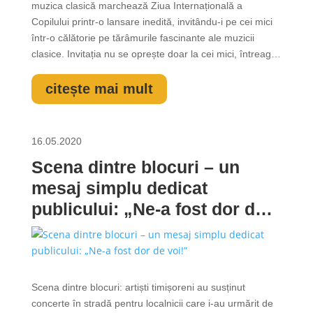
muzica clasică marchează Ziua Internațională a
Copilului printr-o lansare inedită, invitându-i pe cei mici
într-o călătorie pe tărâmurile fascinante ale muzicii
clasice. Invitația nu se oprește doar la cei mici, întreaga
familie fiind încurajată să participe la jocurile propuse în
cadrul emisiunilor! Prima emisiune va avea premiera
citește mai mult
online în 1...
16.05.2020
Scena dintre blocuri – un
mesaj simplu dedicat
publicului: „Ne-a fost dor de
voi!”
Scena dintre blocuri: artiști timișoreni au susținut
concerte în stradă pentru localnicii care i-au urmărit de