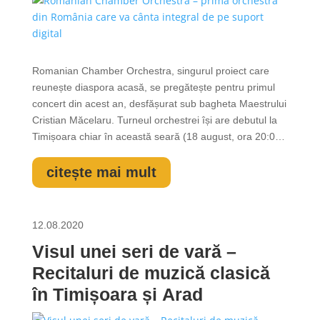
Romanian Chamber Orchestra, singurul proiect care
reunește diaspora acasă, se pregătește pentru primul
concert din acest an, desfășurat sub bagheta Maestrului
Cristian Măcelaru. Turneul orchestrei își are debutul la
Timișoara chiar în această seară (18 august, ora 20:00),
la Grădina de Vară „Capitol”. Orchestra invită publicul
meloman să participe la concerte cu valențe
citește mai mult
tămăduitoare susținute...
12.08.2020
Visul unei seri de vară –
Recitaluri de muzică clasică
în Timișoara și Arad