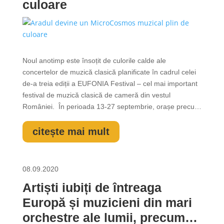
culoare
Noul anotimp este însoțit de culorile calde ale
concertelor de muzică clasică planificate în cadrul celei
de-a treia ediții a EUFONIA Festival – cel mai important
festival de muzică clasică de cameră din vestul
României. În perioada 13-27 septembrie, orașe precum
Timișoara, Arad, Lipova și Caransebeș devin un
conglomerat de MicroCosmosuri muzicale ce invită
citește mai mult
publicul meloman spre visare. Peste...
08.09.2020
Artiști iubiți de întreaga
Europă și muzicieni din mari
orchestre ale lumii, precum