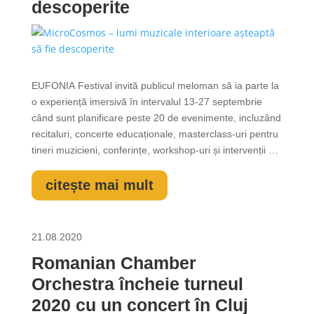
descoperite
EUFONIA Festival invită publicul meloman să ia parte la
o experiență imersivă în intervalul 13-27 septembrie
când sunt planificare peste 20 de evenimente, incluzând
recitaluri, concerte educaționale, masterclass-uri pentru
tineri muzicieni, conferințe, workshop-uri și intervenții de
muzicoterapie. Lumi interioare muzicale așteaptă să fie
descoperite! MicroCosmosuri muzicale vor pulsa a...
citește mai mult
21.08.2020
Romanian Chamber
Orchestra încheie turneul
2020 cu un concert în Cluj