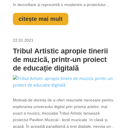
în dezvoltare și reprezintă o moștenire a proiectului
Scena din Cartier, prin care anul trecut 30 de muzicieni
independenți au fost susținuți financiar și au...
citește mai mult
22.01.2021
Tribul Artistic apropie tinerii
de muzică, printr-un proiect
de educație digitală
Motivați de dorința de a oferi resursele necesare pentru
explorarea universului digital prin prisma artelor, mai
exact a muzicii, Asociația Tribul Artistic lansează
proiectul Pavilion Muzical - lecții muzicale în clasă și
acasă. În această paradigmă a erei digitale, nevoia unei