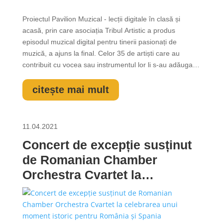
Proiectul Pavilion Muzical - lecții digitale în clasă și
acasă, prin care asociația Tribul Artistic a produs
episodul muzical digital pentru tinerii pasionați de
muzică, a ajuns la final. Celor 35 de artiști care au
contribuit cu vocea sau instrumentul lor li s-au adăugat,
în episodul-epilog, o balerină (Adina Tudor ), un pilot
(Cristian Mandu), o actriță (Aylin Cadîr ), un activist de
citește mai mult
mediu...
11.04.2021
Concert de excepție susținut
de Romanian Chamber
Orchestra Cvartet la
celebrarea unui moment
istoric pentru România și
Spania