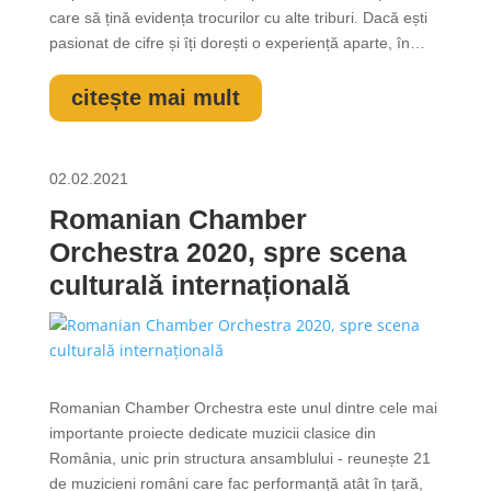
care să țină evidența trocurilor cu alte triburi. Dacă ești
pasionat de cifre și îți dorești o experiență aparte, în
proiecte culturale de anvergură, locul tău e lângă noi.🤘
Ne dorim de la tine: să-ți aloci timp zilnic contabilității și...
citește mai mult
02.02.2021
Romanian Chamber
Orchestra 2020, spre scena
culturală internațională
Romanian Chamber Orchestra este unul dintre cele mai
importante proiecte dedicate muzicii clasice din
România, unic prin structura ansamblului - reunește 21
de muzicieni români care fac performanță atât în țară,