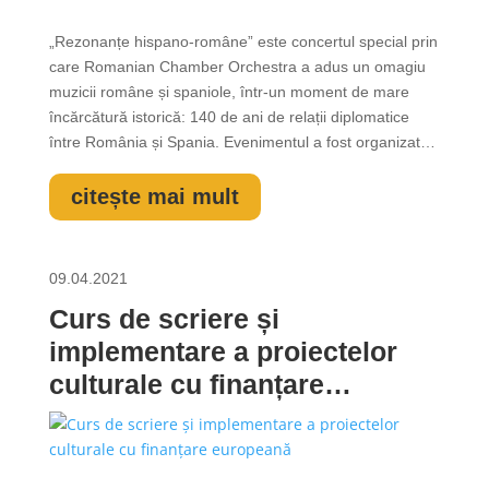
„Rezonanțe hispano-române” este concertul special prin
care Romanian Chamber Orchestra a adus un omagiu
muzicii române și spaniole, într-un moment de mare
încărcătură istorică: 140 de ani de relații diplomatice
între România și Spania. Evenimentul a fost organizat
de Ambasada României în Regatul Spaniei și Institutul
Cultural Român de la Madrid și a avut loc vineri, 9
citește mai mult
aprilie, la Academia Regală...
09.04.2021
Curs de scriere și
implementare a proiectelor
culturale cu finanțare
europeană