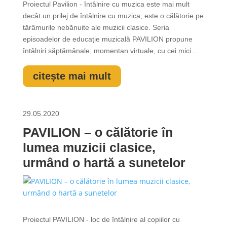
Proiectul Pavilion - întâlnire cu muzica este mai mult
decât un prilej de întâlnire cu muzica, este o călătorie pe
tărâmurile nebănuite ale muzicii clasice. Seria
episoadelor de educație muzicală PAVILION propune
întâlniri săptămânale, momentan virtuale, cu cei mici
și… mari! Prima emisiune, din seria celor 6 întâlniri cu
muzica clasică, a fost difuzată online cu ocazia Zilei
citește mai mult
Internaționale a...
29.05.2020
PAVILION – o călătorie în
lumea muzicii clasice,
urmând o hartă a sunetelor
Proiectul PAVILION - loc de întâlnire al copiilor cu