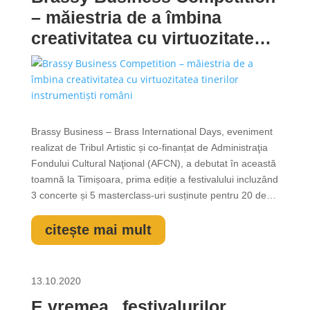
– măiestria de a îmbina
creativitatea cu virtuozitatea
tinerilor instrumentiști români
Brassy Business – Brass International Days, eveniment
realizat de Tribul Artistic și co-finanțat de Administraţia
Fondului Cultural Naţional (AFCN), a debutat în această
toamnă la Timișoara, prima ediție a festivalului incluzând
3 concerte și 5 masterclass-uri susținute pentru 20 de
tineri muzicieni români. Festivalul continuă prin lansarea
unei provocări ce invită tinerii muzicieni români la un...
citește mai mult
13.10.2020
E vremea „festivalurilor