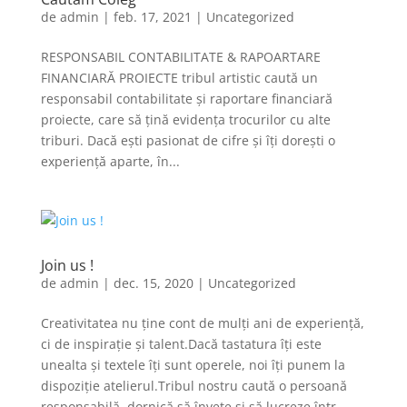
de
admin
|
feb. 17, 2021
|
Uncategorized
RESPONSABIL CONTABILITATE & RAPOARTARE
FINANCIARĂ PROIECTE tribul artistic caută un
responsabil contabilitate și raportare financiară
proiecte, care să țină evidența trocurilor cu alte
triburi. Dacă ești pasionat de cifre și îți dorești o
experiență aparte, în...
Join us !
de
admin
|
dec. 15, 2020
|
Uncategorized
Creativitatea nu ține cont de mulți ani de experiență,
ci de inspirație și talent.Dacă tastatura îți este
unealta și textele îți sunt operele, noi îți punem la
dispoziție atelierul.Tribul nostru caută o persoană
responsabilă, dornică să învețe și să lucreze într-