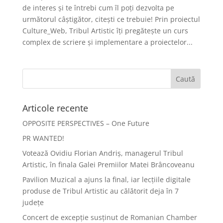
de interes și te întrebi cum îl poți dezvolta pe
următorul câștigător, citești ce trebuie! Prin proiectul
Culture_Web, Tribul Artistic îți pregătește un curs
complex de scriere și implementare a proiectelor...
Articole recente
OPPOSITE PERSPECTIVES – One Future
PR WANTED!
Votează Ovidiu Florian Andriș, managerul Tribul
Artistic, în finala Galei Premiilor Matei Brâncoveanu
Pavilion Muzical a ajuns la final, iar lecțiile digitale
produse de Tribul Artistic au călătorit deja în 7
județe
Concert de excepție susținut de Romanian Chamber